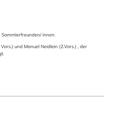
t Sammlerfreunden/ innen.
rs.) und Manuel Neidlein (2.Vors.) , der
t.