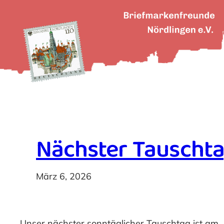
Zum
Inhalt
springen
Nächster Tauscht
März 6, 2026
Unser nächster sonntäglicher Tauschtag ist am